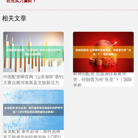
在凭实力漏财？
相关文章
财神到配资 出面调停泰柬冲
中国配资网官网 “山语湖杯”垂钓
突，特朗普为何“失灵”？｜国际
大赛点燃河南嵩县文旅新活力
观察
金龙配资 家长必读：如何选择
真正能减负的护脊书包？CIPU