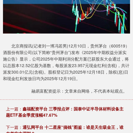
北京商报讯(记者刘一博冯若男)12月10日，贵州茅台（600519）
酒股份有限公司(以下简称“贵州茅台”)发布《2025年中期权益分派实
施公告》显示，公司2025年中期利润分配方案已获股东大会通过，将
以总股本12.52亿股为基数，每股派发23.957元现金红利(含税)，共计
派发300.01亿元(含税)。股权登记日为2025年12月18日，除权(息)日
和现金红利发放日均为2025年12月19日。
融易富配资提示：文章来自网络，不代表本站观点。
上一篇：
鑫福配资平台 三季报点评：国泰中证半导体材料设备主
题ETF基金季度涨幅47.67%
下一篇：
通弘网平台 十二星座“搞钱”图鉴：谁是天生吸金王，谁