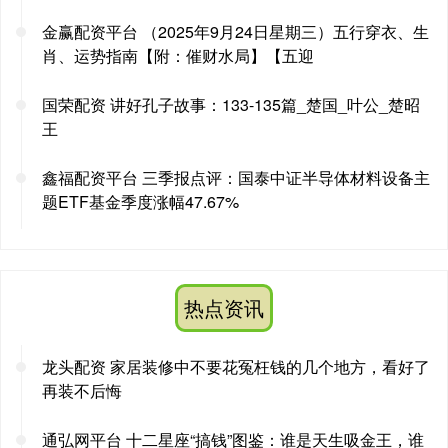
金赢配资平台 （2025年9月24日星期三）五行穿衣、生
肖、运势指南【附：催财水局】【五迎
国荣配资 讲好孔子故事：133-135篇_楚国_叶公_楚昭
王
鑫福配资平台 三季报点评：国泰中证半导体材料设备主
题ETF基金季度涨幅47.67%
热点资讯
龙头配资 家居装修中不要花冤枉钱的几个地方，看好了
再装不后悔
通弘网平台 十二星座“搞钱”图鉴：谁是天生吸金王，谁