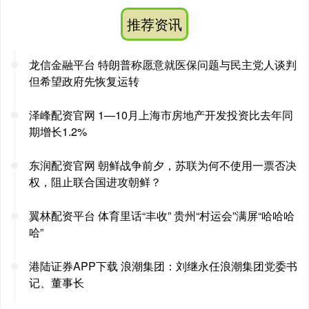
推荐资讯
龙信金融平台 特朗普称愿意就医保问题与民主党人谈判
但希望政府先恢复运转
泽峰配资官网 1—10月上海市房地产开发投资比去年同
期增长1.2%
东润配资官网 朝鲜战争前夕，苏联为何不使用一票否决
权，阻止联合国进攻朝鲜？
翼林配资平台 体育里话“丰收” 贵州“村运会”满屏“哈哈哈
哈”
港陆证券APP下载 浪潮集团：刘继永任浪潮集团党委书
记、董事长