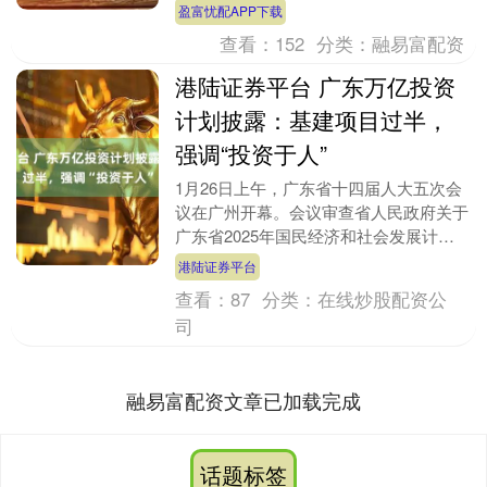
到，未来，通力电梯将在深圳设立南方总
盈富忧配APP下载
部、研发中心及智....
查看：
152
分类：
融易富配资
港陆证券平台 广东万亿投资
计划披露：基建项目过半，
强调“投资于人”
1月26日上午，广东省十四届人大五次会
议在广州开幕。会议审查省人民政府关于
广东省2025年国民经济和社会发展计划
执行情况与2026年计划草案的报告（以
港陆证券平台
下简称“报....
查看：
87
分类：
在线炒股配资公
司
融易富配资文章已加载完成
话题标签