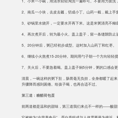
1、小米一小碗，用清水轻轻淘洗一遍即可。不要用力搓洗
2、南瓜一小块，去皮去瓤，切成小丁。山药一截，戴上手
3、砂锅里水烧开，一定要水开再下米。这是米粥清亮不糊
4、再次煮开后，转为最小火。盖上盖子，留一条缝隙防止溢
5、20分钟后，粥已经初步成型。这时加入山药丁和红枣。
6、继续小火熬煮15-20分钟。期间用勺子朝一个方向轻轻
7、关火后，不要急着喝。盖上盖子焖5分钟，粥的口感会
清晨，一碗这样的粥下肚，肠胃毫无负担，全身都暖了起来
升骤降而感到困倦。给孩子喝，也再合适不过。
第三道：糖醋荷包蛋
前两道都是温和的甜味，第三道我们来点不一样的——酸甜
它被称为“全营养食品”。蛋白质组成与人体需要最为接近，