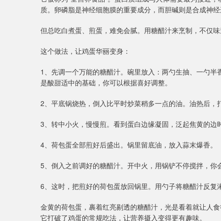
质。卵磷脂是神经细胞膜的重要成分，而胆碱则是合成神经
但总吃白煮蛋、煎蛋，难免会腻。用糖醋汁来烹制，不仅味
这个做法，让鸡蛋华丽变身：
1、先调一个万能的糖醋汁。碗里放入：两勺生抽、一勺半
是酸甜适中的基础，你可以根据喜好调整。
2、平底锅烧热，倒入比平时炒菜稍多一点的油。油热后，
3、转中小火，慢慢煎。看到蛋白边缘凝固，泛起焦黄的边
4、荷包蛋全部煎好后盛出。锅里留底油，放入蒜末爆香。
5、倒入之前调好的糖醋汁。开中火，用锅铲不停搅拌，你
6、这时，把煎好的荷包蛋放回锅里。用勺子将糖醋汁反复
金黄的荷包蛋，裹着红亮剔透的糖醋汁，光是看着就让人食
它打破了鸡蛋的常规吃法，让营养摄入变得更有趣味。