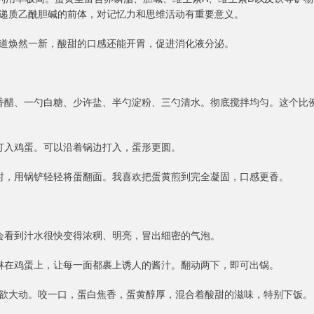
递质乙酰胆碱的前体，对记忆力和思维活动有重要意义。
道焕然一新，酸甜的口感还能开胃，促进消化液分泌。
香醋、一勺白糖、少许盐、半勺淀粉、三勺清水。彻底搅拌均匀。这个比
打入鸡蛋。可以沿着锅边打入，蛋形更圆。
时，用锅铲轻轻将蛋翻面。我喜欢把蛋黄煎到完全凝固，口感更香。
会看到汁水很快变得浓稠、明亮，冒出细密的气泡。
淋在鸡蛋上，让每一面都裹上诱人的酱汁。翻动两下，即可出锅。
欲大动。咬一口，蛋白焦香，蛋黄醇厚，混合着酸甜的滋味，特别下饭。