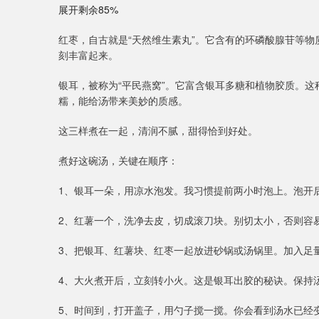
展开剩余85%
红枣，自古就是“天然维生素丸”。它含有的环磷酸腺苷等
刻丰富起来。
银耳，被称为“平民燕窝”。它富含银耳多糖和植物胶质。
糯，能给汤带来美妙的质感。
这三样煮在一起，清润不腻，甜得恰到好处。
煮好这碗汤，关键在顺序：
1、银耳一朵，用凉水泡发。我习惯提前两小时泡上。泡开
2、红薯一个，洗净去皮，切成滚刀块。别切太小，否则容易
3、把银耳、红薯块、红枣一起放进砂锅或汤锅里。加入足
4、大火煮开后，立刻转小火。这是银耳出胶的秘诀。保持
5、时间到，打开盖子，用勺子搅一搅。你会看到汤水已经