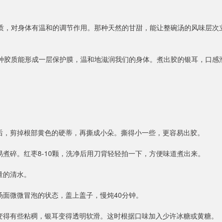
物质，对身体有温和的调节作用。那种天然的甘甜，能让整碗汤的风味层次
这种胶质能形成一层保护膜，温和地滋润我们的身体。煮出胶的银耳，口感
后，剪掉根部黄色的硬蒂，再撕成小朵。撕得小一些，更容易出胶。
煮碎。红枣8-10颗，洗净后用刀背轻轻拍一下，方便味道煮出来。
量的清水。
汤面微微冒泡的状态，盖上盖子，慢炖40分钟。
变得有些粘稠，银耳变得透明软滑。这时根据口味加入少许冰糖或黄糖。