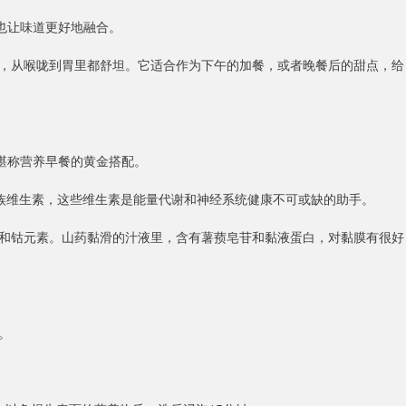
也让味道更好地融合。
，从喉咙到胃里都舒坦。它适合作为下午的加餐，或者晚餐后的甜点，给
堪称营养早餐的黄金搭配。
族维生素，这些维生素是能量代谢和神经系统健康不可或缺的助手。
和钴元素。山药黏滑的汁液里，含有薯蓣皂苷和黏液蛋白，对黏膜有很好
。