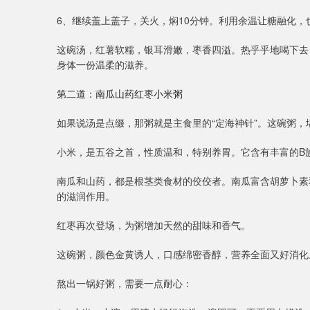
6、继续盖上盖子，关火，焖10分钟。利用余温让糖融化，
这碗汤，红薯软糯，银耳滑嫩，枣香四溢。热乎乎地喝下去
身体一份温柔的滋养。
第二道：南瓜山药红枣小米粥
如果说汤是点缀，那粥就是主食里的“定海神针”。这碗粥，
小米，是五谷之首，性质温和，特别养胃。它含有丰富的B
南瓜和山药，都是根茎类食材的佼佼者。南瓜富含胡萝卜素
的滋润作用。
红枣再次登场，为粥增加天然的甜味和香气。
这碗粥，颜色金黄诱人，口感绵密香醇，营养全面又好消化
熬出一锅好粥，需要一点耐心：