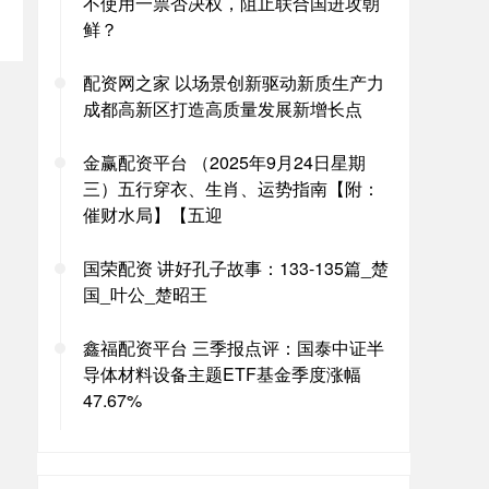
不使用一票否决权，阻止联合国进攻朝
鲜？
配资网之家 以场景创新驱动新质生产力
成都高新区打造高质量发展新增长点
金赢配资平台 （2025年9月24日星期
三）五行穿衣、生肖、运势指南【附：
催财水局】【五迎
国荣配资 讲好孔子故事：133-135篇_楚
国_叶公_楚昭王
鑫福配资平台 三季报点评：国泰中证半
导体材料设备主题ETF基金季度涨幅
47.67%