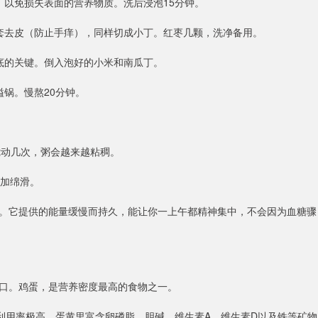
，以免损失表面的营养物质。洗后浸泡15分钟。
套去皮（防止手痒），同样切成小丁。红枣几颗，洗净备用。
底的关键。倒入泡好的小米和南瓜丁。
锅。慢熬20分钟。
搅动几次，粥会越来越粘稠。
更加绵滑。
。它提供的能量缓慢而持久，能让你一上午都精神集中，不会因为血糖骤
口。鸡蛋，是营养密度最高的食物之一。
利用率极高。蛋黄里富含卵磷脂、胆碱、维生素A、维生素D以及铁等矿物