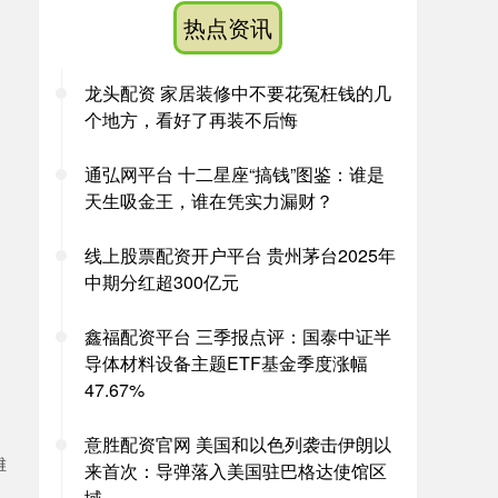
热点资讯
龙头配资 家居装修中不要花冤枉钱的几
个地方，看好了再装不后悔
通弘网平台 十二星座“搞钱”图鉴：谁是
天生吸金王，谁在凭实力漏财？
线上股票配资开户平台 贵州茅台2025年
中期分红超300亿元
鑫福配资平台 三季报点评：国泰中证半
导体材料设备主题ETF基金季度涨幅
47.67%
意胜配资官网 美国和以色列袭击伊朗以
维
来首次：导弹落入美国驻巴格达使馆区
域