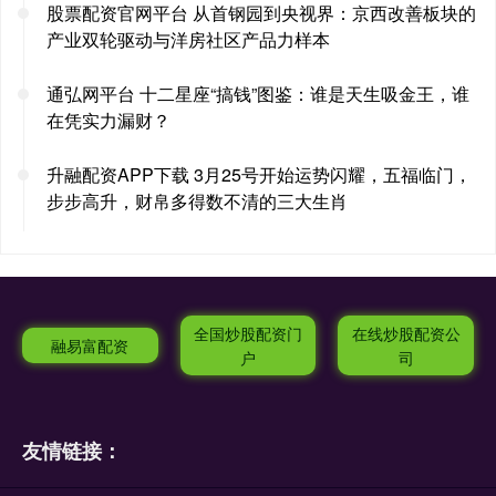
股票配资官网平台 从首钢园到央视界：京西改善板块的
产业双轮驱动与洋房社区产品力样本
通弘网平台 十二星座“搞钱”图鉴：谁是天生吸金王，谁
在凭实力漏财？
升融配资APP下载 3月25号开始运势闪耀，五福临门，
步步高升，财帛多得数不清的三大生肖
全国炒股配资门
在线炒股配资公
融易富配资
户
司
友情链接：