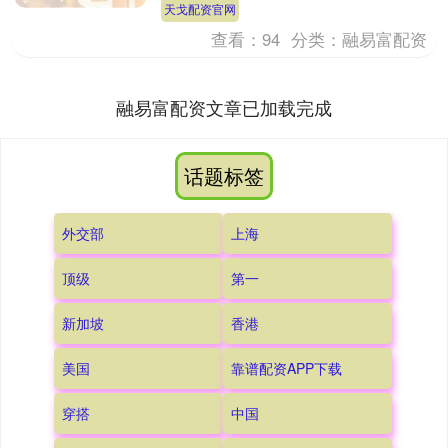
但身体很诚实。时间久了，总觉得精力不
天戈配资官网
济，注意力涣散，脑....
查看：
94
分类：
融易富配资
融易富配资文章已加载完成
话题标签
外交部
上海
顶级
第一
新加坡
香港
美国
靠谱配资APP下载
穿搭
中国