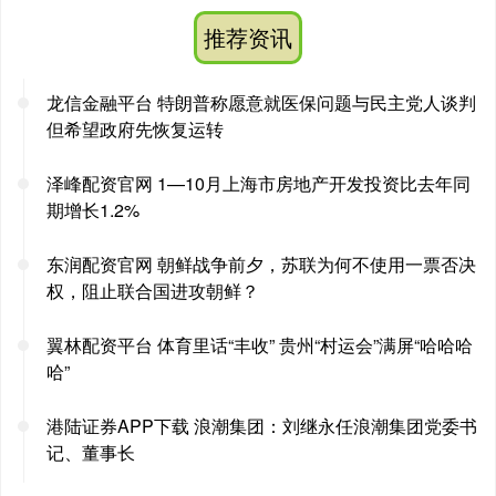
推荐资讯
龙信金融平台 特朗普称愿意就医保问题与民主党人谈判
但希望政府先恢复运转
泽峰配资官网 1—10月上海市房地产开发投资比去年同
期增长1.2%
东润配资官网 朝鲜战争前夕，苏联为何不使用一票否决
权，阻止联合国进攻朝鲜？
翼林配资平台 体育里话“丰收” 贵州“村运会”满屏“哈哈哈
哈”
港陆证券APP下载 浪潮集团：刘继永任浪潮集团党委书
记、董事长