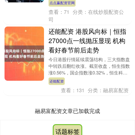
分别上涨0.9%及0.71%。 【恒指高开低
点点赢配资官网
走上....
查看：
71
分类：
在线炒股配资公
司
还能配资 港股风向标｜恒指
27000点一线抛压显现 机构
看好春节前后走势
今日港股行情延续震荡结构，三大指数盘
中转跌后翻红收涨。截至收盘，恒生指数
涨0.56%，国企指数涨0.32%，恒生科技
指数涨0.66%。 【大型科技股涨跌不一恒
还能配资
指....
查看：
131
分类：
融易富配资
融易富配资文章已加载完成
话题标签